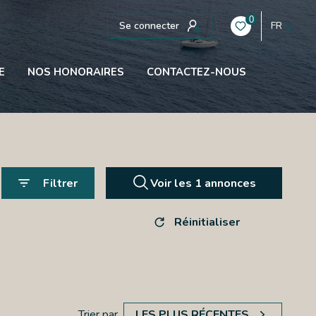
0
Se connecter
FR
E
NOS HONORAIRES
CONTACTEZ-NOUS
Filtrer
Voir les
1
annonces
Réinitialiser
Trier par
LES PLUS RÉCENTES