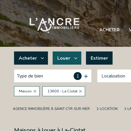
ACHETER
Acheter
Louer
Estimer
Type de bien
1
Localisation
De l'ancien
à l'année
De l'immo pro
Maison
13600 - La Ciotat
AGENCE IMMOBILIÈRE À SAINT-CYR-SUR-MER
LOCATION
L
Maisons à louer à La-Ciotat