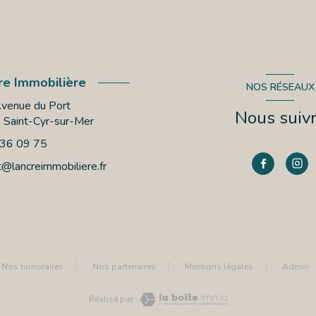
re Immobilière
NOS RÉSEAUX
venue du Port
Nous suiv
0
Saint-Cyr-sur-Mer
 36 09 75
t@lancreimmobiliere.fr
Nos honoraires
Nos partenaires
Mentions légales
Admin
Réalisé par :