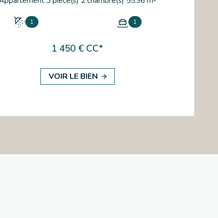
Appartement 3 pièce(s) 2 chambre(s) 55.96 m²
1
1
1 450 € CC*
VOIR LE BIEN