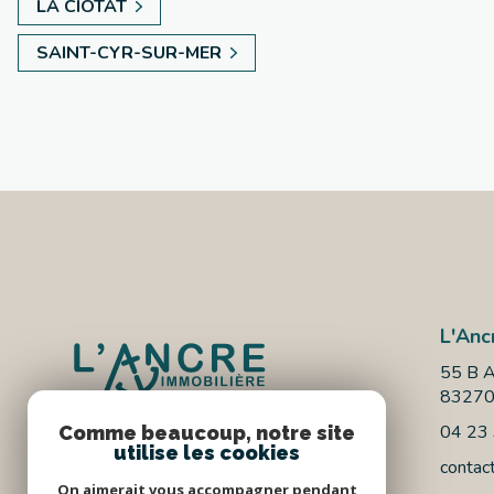
LA CIOTAT
SAINT-CYR-SUR-MER
L'Anc
55 B A
8327
04 23
Comme beaucoup, notre site
utilise les cookies
contac
On aimerait vous accompagner pendant