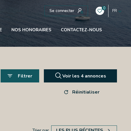
0
Se connecter
FR
E
NOS HONORAIRES
CONTACTEZ-NOUS
Filtrer
Voir les
4
annonces
Réinitialiser
Trier par
LES PLUS RÉCENTES