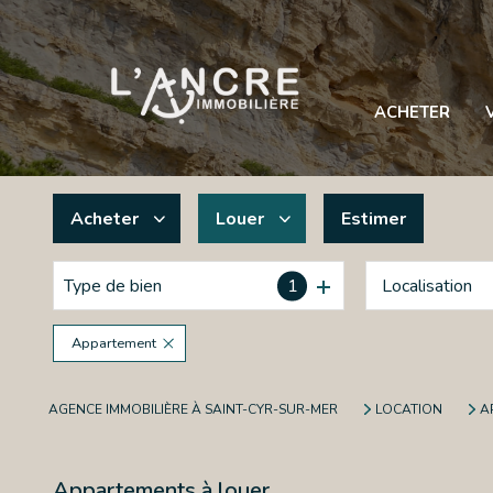
ACHETER
Acheter
Louer
Estimer
Type de bien
1
De l'ancien
à l'année
De l'immo pro
Appartement
AGENCE IMMOBILIÈRE À SAINT-CYR-SUR-MER
LOCATION
A
Appartements à louer