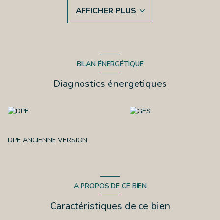
UNE CHAMBRE FROIDE
AFFICHER PLUS
LE LOYER EST DE 880 EUROS
LA DATE DE FIN DE BAIL EST LE 18 MAI 2031
Les informations sur les risques auxquels ce bien est exposé
sont disponibles sur le site Géorisques : www.georisques.gouv.fr
PRIX 85 000 EUROS
BILAN ÉNERGÉTIQUE
Diagnostics énergetiques
DPE ANCIENNE VERSION
A PROPOS DE CE BIEN
Caractéristiques de ce bien