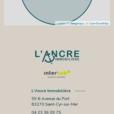
Leaflet
|
©
Maps
|
© OpenStreetMap
Jawg
L'Ancre Immobilière
55 B Avenue du Port
83270
Saint-Cyr-sur-Mer
04 23 36 09 75